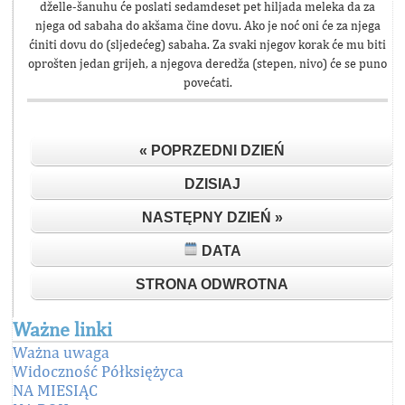
dželle-šanuhu će poslati sedamdeset pet hiljada meleka da za
njega od sabaha do akšama čine dovu. Ako je noć oni će za njega
ćiniti dovu do (sljedećeg) sabaha. Za svaki njegov korak će mu biti
oprošten jedan grijeh, a njegova deredža (stepen, nivo) će se puno
povećati.
« POPRZEDNI DZIEŃ
DZISIAJ
NASTĘPNY DZIEŃ »
DATA
STRONA ODWROTNA
Ważne linki
Ważna uwaga
Widoczność Półksiężyca
NA MIESIĄC