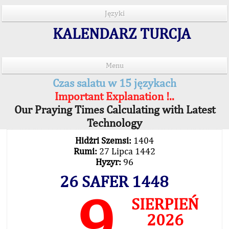
Języki
KALENDARZ TURCJA
Menu
Czas salatu w 15 językach
Important Explanation !..
Our Praying Times Calculating with Latest
Technology
Hidżri Szemsi:
1404
Rumi:
27 Lipca 1442
Hyzyr:
96
26 SAFER 1448
9
SIERPIEŃ
2026