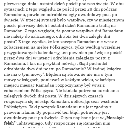
pierwszego dnia i ostatni dzień pościł podczas święta. W obu
sytuacjach z tego względu, że pościł przez 28 dni podczas
Ramadanu, powinien odrobić zaległy dwudniowy post po
święcie. W trzeciej sytuacji było wątpliwe, czy w miesięcznym
poście pierwszy dzień i ostatni dzień Ramadanu trafią na
Ramadan. Z tego względu, że post w wątpliwe dni Ramadanu
nie należy do zaliczonego, odrabia też dwa zaległe dni
postu”. Z tego wynika, że kto zaczyna Ramadan nie wraz z
zobaczeniem na niebie Półksiężyca, tylko według wcześniej
przygotowanych kalendarzy, ten powinien po święcie pościć
przez dwa dni w intencji odrobienia zaległego postu z
Ramadanu. I tak na przykład mówią: „Skąd pochodzi
odrabianie dwa dni postu po Ramadanie? W żadnej księdze
nie ma o tym mowy”. Błędem są słowa, że nie ma o tym
mowy w księgach, ponieważ w każdym wieku, w każdym
miejscu miesiąc Ramadan rozpoczynany był wraz z
zobaczeniem Półksiężyca. Nie istniała potrzeba odrabiania
zaległych dwóch dni postu. W dzisiejszych czasach
rozpoczyna się miesiąc Ramadan, obliczając czas wschodu
Półksiężyca. Taki początek Ramadanu nie jest zgodny z
prawem islamu. By poprawić ten błąd, potrzebny jest
dwudniowy post po święcie. O tym napisane jest w
„Merakyl-
felah”
Tahtawiniego. Gdy rozpocznie się Ramadan nim