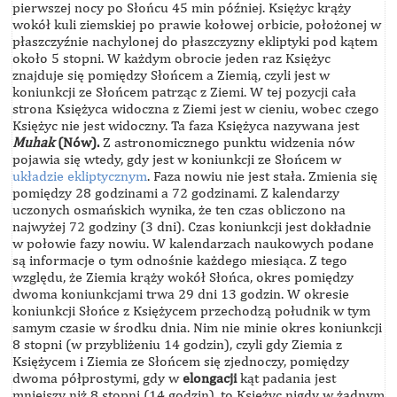
pierwszej nocy po Słońcu 45 min później. Księżyc krąży
wokół kuli ziemskiej po prawie kołowej orbicie, położonej w
płaszczyźnie nachylonej do płaszczyzny ekliptyki pod kątem
około 5 stopni. W każdym obrocie jeden raz Księżyc
znajduje się pomiędzy Słońcem a Ziemią, czyli jest w
koniunkcji ze Słońcem patrząc z Ziemi. W tej pozycji cała
strona Księżyca widoczna z Ziemi jest w cieniu, wobec czego
Księżyc nie jest widoczny. Ta faza Księżyca nazywana jest
Muhak
(Nów).
Z astronomicznego punktu widzenia nów
pojawia się wtedy, gdy jest w koniunkcji ze Słońcem w
układzie ekliptycznym
. Faza nowiu nie jest stała. Zmienia się
pomiędzy 28 godzinami a 72 godzinami. Z kalendarzy
uczonych osmańskich wynika, że ten czas obliczono na
najwyżej 72 godziny (3 dni). Czas koniunkcji jest dokładnie
w połowie fazy nowiu. W kalendarzach naukowych podane
są informacje o tym odnośnie każdego miesiąca. Z tego
względu, że Ziemia krąży wokół Słońca, okres pomiędzy
dwoma koniunkcjami trwa 29 dni 13 godzin. W okresie
koniunkcji Słońce z Księżycem przechodzą południk w tym
samym czasie w środku dnia. Nim nie minie okres koniunkcji
8 stopni (w przybliżeniu 14 godzin), czyli gdy Ziemia z
Księżycem i Ziemia ze Słońcem się zjednoczy, pomiędzy
dwoma półprostymi, gdy w
elongacji
kąt padania jest
mniejszy niż 8 stopni (14 godzin), to Księżyc nigdy w żadnym