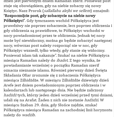
dzień jest pierwszym dniem Ramadan szerif. Ponieważ post
staje się obowiązkiem, gdy na niebie zobaczy się nowy
Księżyc. Nasz Prorok (
sallallahu alejhi we sellem
) oznajmił:
‘Rozpocznijcie post, gdy zobaczycie na niebie nowy
Półksiężyc!’
. Gdy tymczasem wschód Półksiężyca jest
prawdziwy nie poprzez zobaczenie, lecz poprzez obliczenia i
gdy obliczenia są prawidłowe, to Półksiężyc wschodzi w
nocy powiadomionej przez te obliczenia. Jednak tej nocy
może być niewidoczny, można go będzie zobaczyć następnej
nocy, wówczas post należy rozpocząć nie w noc, gdy
Półksiężyc wzszedł, tylko wtedy, gdy stanie się widoczny.
Ponieważ islam tak nakazuje”. Szukać na niebie Półksiężyca
miesiąca Ramadan należy do
ibadet
. Z tego wynika, że
powiadamianie wcześniej o początku Ramadan szerif
oznacza nieznanie islamu. Również pierwszy dzień Święta
Składania Ofiar zrozumie się z zobaczenia Półksiężyca
miesiąca Zilhidżdże. W miesiącu Zilhidżdże dziewiąty dzień
Arefe jest dniem powiadomionym poprzez obliczenia i w
kalendarzach lub następnego dnia. Nie będzie zaliczony
hadżdż
tych, którzy jeden dzień wcześniej przed tymi dniami,
udali się na Arafat. Żaden z nich nie zostanie
hadżdżi
. W
miesiącu Szaban 29. dnia, gdy Słońce zajdzie, szukać
Półksiężyca miesiąca Ramadan na zachodniej linii horyzontu
należy do
wadżib
.