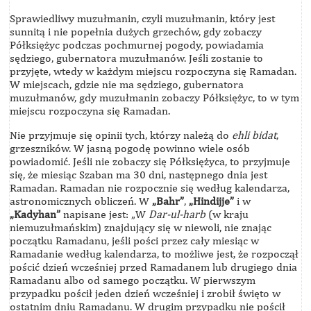
Sprawiedliwy muzułmanin, czyli muzułmanin, który jest
sunnitą i nie popełnia dużych grzechów, gdy zobaczy
Półksiężyc podczas pochmurnej pogody, powiadamia
sędziego, gubernatora muzułmanów. Jeśli zostanie to
przyjęte, wtedy w każdym miejscu rozpoczyna się Ramadan.
W miejscach, gdzie nie ma sędziego, gubernatora
muzułmanów, gdy muzułmanin zobaczy Półksiężyc, to w tym
miejscu rozpoczyna się Ramadan.
Nie przyjmuje się opinii tych, którzy należą do
ehli bidat
,
grzeszników. W jasną pogodę powinno wiele osób
powiadomić. Jeśli nie zobaczy się Półksiężyca, to przyjmuje
się, że miesiąc Szaban ma 30 dni, następnego dnia jest
Ramadan. Ramadan nie rozpocznie się według kalendarza,
astronomicznych obliczeń. W
„Bahr”
,
„Hindijje”
i w
„Kadyhan”
napisane jest: „W
Dar-ul-harb
(w kraju
niemuzułmańskim) znajdujący się w niewoli, nie znając
początku Ramadanu, jeśli pości przez cały miesiąc w
Ramadanie według kalendarza, to możliwe jest, że rozpoczął
pościć dzień wcześniej przed Ramadanem lub drugiego dnia
Ramadanu albo od samego początku. W pierwszym
przypadku pościł jeden dzień wcześniej i zrobił święto w
ostatnim dniu Ramadanu. W drugim przypadku nie pościł