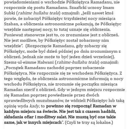
powiadomieniami o wschodzie Półksiężyca Ramadanu, nie
rozpocznie się postu Ramadanu. Szaaficki uczony Imam
Subki (
rahime hullahu teala
) oznajmił: „Jeśli nawet ktoś
powie, że zobaczył Półksiężyc trzydziestej nocy miesiąca
Szaban, a obliczenia astronomiczne pokazują, że Półksiężyc
wzejdzie następnej nocy, to tutaj uznaje się obliczenia.
Ponieważ stanowcze jest to, co zrozumiane jest z obliczeń.
Nie jest możliwe, by Półksiężyc został zobaczony nim
wzejdzie”. (Rozpoczęcie Ramadanu, gdy zobaczy się
Półksiężyc, może być dzień później po dniu zrozumianym z
obliczeń. Jednak nie może to być jeden dzień wcześniej).
Szems-ul-eimme Halwani (
rahime-hullahu teala
) oznajmił:
„Początek Ramadanu zachodzi poprzez zobaczenie
Półksiężyca. Nie rozpocznie się ze wschodem Półksiężyca. Z
tego względu, że obliczenia astronomiczne informują o nocy
wschodu Półksiężyca, nie zrozumie się początku miesiąca
Ramadan szerif z obliczeń. Gdy w jednym miejscu rozpocznie
się Ramadan poprzez powiedzenie przez dwóch
sprawiedliwych muzułmanów, że widzieli Półksiężyc lub taką
opinię wyda
kady
, to
powinno się rozpocząć Ramadan w
każdym miejscu na świecie. Nie jest tak z czasem hadżdż,
składania ofiar i modlitwy salat. Nie muszą być one takie
same, jak w innych miejscach
”. (Czyli te trzy są lokalne.)