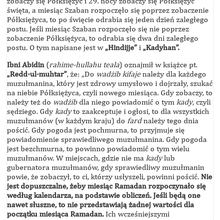
zobaczy się Półksiężyc i 29. nocy zobaczy się Półksiężyc
święta, a miesiąc Szaban rozpoczęło się poprzez zobaczenie
Półksiężyca, to po święcie odrabia się jeden dzień zaległego
postu. Jeśli miesiąc Szaban rozpoczęło się nie poprzez
zobaczenie Półksiężyca, to odrabia się dwa dni zaległego
postu. O tym napisane jest w
„Hindijje”
i
„Kadyhan”.
Ibni Abidin
(
rahime-hullahu teala
) oznajmił w książce pt.
„Redd-ul-muhtar”
, że: „Do
wadżib kifaje
należy dla każdego
muzułmanina, który jest zdrowy umysłowo i dojrzały, szukać
na niebie Półksiężyca, czyli nowego miesiąca. Gdy zobaczy, to
należy też do
wadżib
dla niego powiadomić o tym
kady
, czyli
sędziego. Gdy
kady
to zaakceptuje i ogłosi, to dla wszystkich
muzułmanów (w każdym kraju) do
fard
należy tego dnia
pościć. Gdy pogoda jest pochmurna, to przyjmuje się
powiadomienie sprawiedliwego muzułmanina. Gdy pogoda
jest bezchmurna, to powinno powiadomić o tym wielu
muzułmanów. W miejscach, gdzie nie ma
kady
lub
gubernatora muzułmanów, gdy sprawiedliwy muzułmanin
powie, że zobaczył, to ci, którzy usłyszeli, powinni pościć.
Nie
jest dopuszczalne, żeby miesiąc Ramadan rozpoczynało się
według kalendarza, na podstawie obliczeń. Jeśli będą one
nawet słuszne, to nie przedstawiają żadnej wartości dla
początku miesiąca Ramadan.
Ich wcześniejszymi