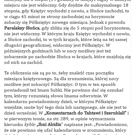
miejscu nie jest widoczny. Gdy dojdzie do maksymalnego 18
stopnia, gdy Księżyc wychodzi z nowiu, a Słońce zachodzi, to
w ciągu 45 minut ze strony zachodniej na horyzoncie
zobaczy się Półksiężyc nowego miesiąca. Jednak z powodu
Paralaksy Słońca
, gdy zbliża się do 5 stopni pod horyzontem,
nie jest widoczny. W którym kraju Księżyc wychodzi z nowiu,
a Słońce zachodzi, to w tych krajach, które leżą na tej samej
długości geograficznej, widoczny jest Półksiężyc. W
późniejszych godzinach lub w nocy możliwy jest też
zobaczenie po zachodzie Słońca w krajach, które znajdują się
od nich na zachód.
Te obliczenia nie są po to, żeby znaleźć czas początku
miesiąca księżycowego. Są dla zrozumienia, której nocy
możliwe jest zobaczyć Półksiężyc. O tym w ten sposób
powiadomił też Imam Subki. Nie powinno dać się oszukać
tym, którzy rozumieją słowa Imama odwrotnie. W
kalendarzu powiadomiony dzień, w którym Półksiężyc
wzejdzie, może być tego dnia lub następnego, ale nie jest to
dzień wcześniej. W
„Komentarzach do
Tahtawi i
Szernblali”
i
w pierwszym tomie, na str. 289, w opisie wyznaczania
kierunku
kyble
„Ibni Abidin
” napisane jest: „Powiadomiono,
że nie powinno się ufać kalendarzom w zrozumieniu, który