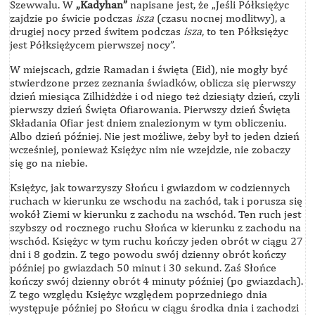
Szewwalu. W
„Kadyhan”
napisane jest, że „Jeśli Półksiężyc
zajdzie po świcie podczas
isza
(czasu nocnej modlitwy), a
drugiej nocy przed świtem podczas
isza
, to ten Półksiężyc
jest Półksiężycem pierwszej nocy”.
W miejscach, gdzie Ramadan i święta (Eid), nie mogły być
stwierdzone przez zeznania świadków, oblicza się pierwszy
dzień miesiąca Zilhidżdże i od niego też dziesiąty dzień, czyli
pierwszy dzień Święta Ofiarowania. Pierwszy dzień Święta
Składania Ofiar jest dniem znalezionym w tym obliczeniu.
Albo dzień później. Nie jest możliwe, żeby był to jeden dzień
wcześniej, ponieważ Księżyc nim nie wzejdzie, nie zobaczy
się go na niebie.
Księżyc, jak towarzyszy Słońcu i gwiazdom w codziennych
ruchach w kierunku ze wschodu na zachód, tak i porusza się
wokół Ziemi w kierunku z zachodu na wschód. Ten ruch jest
szybszy od rocznego ruchu Słońca w kierunku z zachodu na
wschód. Księżyc w tym ruchu kończy jeden obrót w ciągu 27
dni i 8 godzin. Z tego powodu swój dzienny obrót kończy
później po gwiazdach 50 minut i 30 sekund. Zaś Słońce
kończy swój dzienny obrót 4 minuty później (po gwiazdach).
Z tego względu Księżyc względem poprzedniego dnia
występuje później po Słońcu w ciągu środka dnia i zachodzi