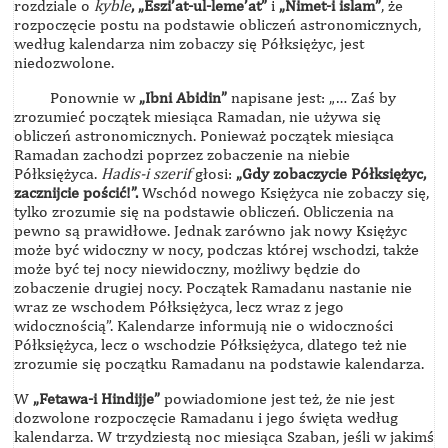
rozdziale o
kyble
, „Eszi’at-ul-leme’at”
i
„Nimet-i islam”
, że
rozpoczęcie postu na podstawie obliczeń astronomicznych,
według kalendarza nim zobaczy się Półksiężyc, jest
niedozwolone.
Ponownie w
„Ibni Abidin”
napisane jest: „… Zaś by
zrozumieć początek miesiąca Ramadan, nie używa się
obliczeń astronomicznych. Ponieważ początek miesiąca
Ramadan zachodzi poprzez zobaczenie na niebie
Półksiężyca.
Hadis-i szerif
głosi:
„Gdy zobaczycie Półksiężyc,
zacznijcie pościć!”.
Wschód nowego Księżyca nie zobaczy się,
tylko zrozumie się na podstawie obliczeń. Obliczenia na
pewno są prawidłowe. Jednak zarówno jak nowy Księżyc
może być widoczny w nocy, podczas której wschodzi, także
może być tej nocy niewidoczny, możliwy będzie do
zobaczenie drugiej nocy. Początek Ramadanu nastanie nie
wraz ze wschodem Półksiężyca, lecz wraz z jego
widocznością”. Kalendarze informują nie o widoczności
Półksiężyca, lecz o wschodzie Półksiężyca, dlatego też nie
zrozumie się początku Ramadanu na podstawie kalendarza.
W
„Fetawa-i Hindijje”
powiadomione jest też, że nie jest
dozwolone rozpoczęcie Ramadanu i jego święta według
kalendarza. W trzydziestą noc miesiąca Szaban, jeśli w jakimś