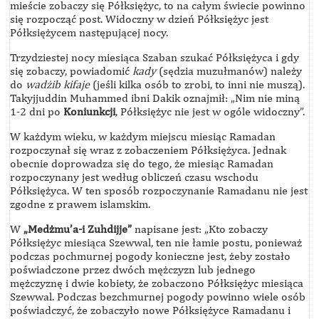
mieście zobaczy się Półksiężyc, to na całym świecie powinno
się rozpocząć post. Widoczny w dzień Półksiężyc jest
Półksiężycem następującej nocy.
Trzydziestej nocy miesiąca Szaban szukać Półksiężyca i gdy
się zobaczy, powiadomić
kady
(sędzia muzułmanów) należy
do
wadżib kifaje
(jeśli kilka osób to zrobi, to inni nie muszą).
Takyjjuddin Muhammed ibni Dakik oznajmił: „Nim nie miną
1-2 dni po
Koniunkcji
, Półksiężyc nie jest w ogóle widoczny”.
W każdym wieku, w każdym miejscu miesiąc Ramadan
rozpoczynał się wraz z zobaczeniem Półksiężyca. Jednak
obecnie doprowadza się do tego, że miesiąc Ramadan
rozpoczynany jest według obliczeń czasu wschodu
Półksiężyca. W ten sposób rozpoczynanie Ramadanu nie jest
zgodne z prawem islamskim.
W
„Medżmu’a-i Zuhdijje”
napisane jest: „Kto zobaczy
Półksiężyc miesiąca Szewwal, ten nie łamie postu, ponieważ
podczas pochmurnej pogody konieczne jest, żeby zostało
poświadczone przez dwóch mężczyzn lub jednego
mężczyznę i dwie kobiety, że zobaczono Półksiężyc miesiąca
Szewwal. Podczas bezchmurnej pogody powinno wiele osób
poświadczyć, że zobaczyło nowe Półksiężyce Ramadanu i