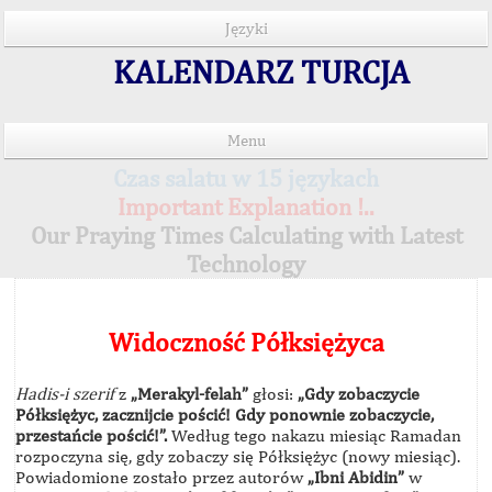
Języki
KALENDARZ TURCJA
Menu
Czas salatu w 15 językach
Important Explanation !..
Our Praying Times Calculating with Latest
Technology
Widoczność Półksiężyca
Hadis-i szerif
z
„Merakyl-felah”
głosi:
„Gdy zobaczycie
Półksiężyc, zacznijcie pościć! Gdy ponownie zobaczycie,
przestańcie pościć!”.
Według tego nakazu miesiąc Ramadan
rozpoczyna się, gdy zobaczy się Półksiężyc (nowy miesiąc).
Powiadomione zostało przez autorów
„Ibni Abidin”
w