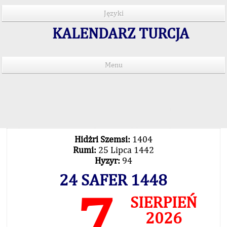
Języki
KALENDARZ TURCJA
Menu
Czas salatu w 15 językach
Important Explanation !..
Our Praying Times Calculating with Latest
Technology
Hidżri Szemsi:
1404
Rumi:
25 Lipca 1442
Hyzyr:
94
24 SAFER 1448
7
SIERPIEŃ
2026