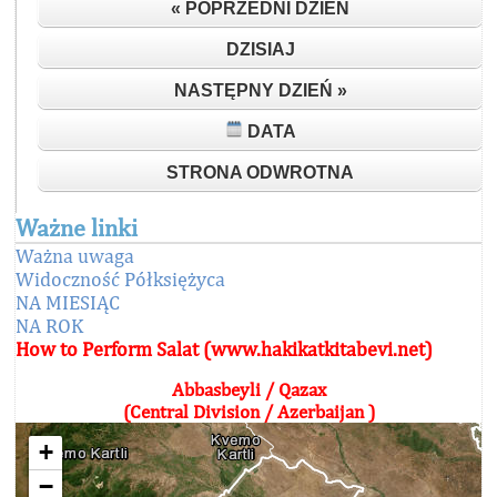
« POPRZEDNI DZIEŃ
DZISIAJ
NASTĘPNY DZIEŃ »
DATA
STRONA ODWROTNA
Ważne linki
Ważna uwaga
Widoczność Półksiężyca
NA MIESIĄC
NA ROK
How to Perform Salat (www.hakikatkitabevi.net)
Abbasbeyli / Qazax
(Central Division / Azerbaijan )
+
−