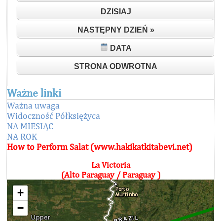
DZISIAJ
NASTĘPNY DZIEŃ »
DATA
STRONA ODWROTNA
Ważne linki
Ważna uwaga
Widoczność Półksiężyca
NA MIESIĄC
NA ROK
How to Perform Salat (www.hakikatkitabevi.net)
La Victoria
(Alto Paraguay / Paraguay )
+
−