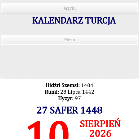
Języki
KALENDARZ TURCJA
Menu
Czas salatu w 15 językach
Important Explanation !..
Our Praying Times Calculating with Latest
Technology
Hidżri Szemsi:
1404
Rumi:
28 Lipca 1442
Hyzyr:
97
27 SAFER 1448
10
SIERPIEŃ
2026