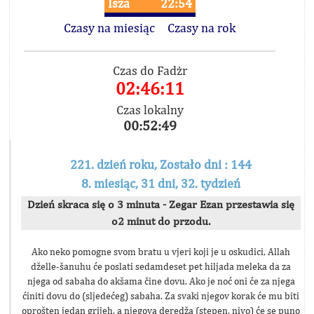
Isza
22:54
Czasy na miesiąc
Czasy na rok
Czas do Fadżr
02:46:11
Czas lokalny
00:52:49
221. dzień roku, Zostało dni : 144
8. miesiąc, 31 dni, 32. tydzień
Dzień skraca się o 3 minuta - Zegar Ezan przestawia się
o2 minut do przodu.
Ako neko pomogne svom bratu u vjeri koji je u oskudici, Allah
dželle-šanuhu će poslati sedamdeset pet hiljada meleka da za
njega od sabaha do akšama čine dovu. Ako je noć oni će za njega
ćiniti dovu do (sljedećeg) sabaha. Za svaki njegov korak će mu biti
oprošten jedan grijeh, a njegova deredža (stepen, nivo) će se puno