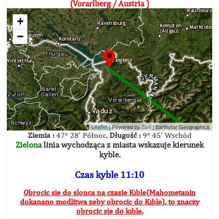
(Vorarlberg / Austria )
+
−
Leaflet
| Powered by
Esri
|
Earthstar Geographics
Ziemia :
47° 28' Północ,
Długość :
9° 45' Wschód
Zielona
linia wychodząca z miasta wskazuje kierunek
kyble.
Czas kyble 11:10
Obrocic sie do slonca na czasie Kıble(Mahometanin
dokanano modlitwa zeby obrocic do Kıble), to znaczy
obrocic sie do kıble.