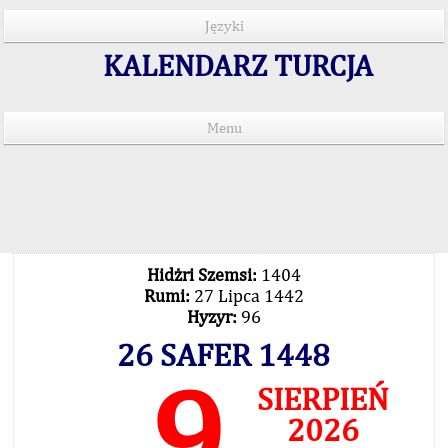
Języki
KALENDARZ TURCJA
Menu
Czas salatu w 15 językach
Important Explanation !..
Our Praying Times Calculating with Latest
Technology
Hidżri Szemsi:
1404
Rumi:
27 Lipca 1442
Hyzyr:
96
26 SAFER 1448
9
SIERPIEŃ
2026