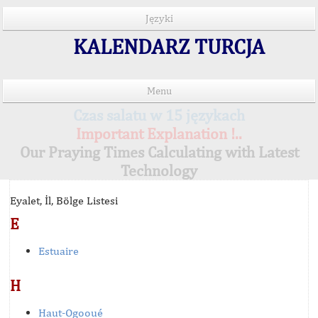
Języki
KALENDARZ TURCJA
Menu
Czas salatu w 15 językach
Important Explanation !..
Our Praying Times Calculating with Latest
Technology
Eyalet, İl, Bölge Listesi
E
Estuaire
H
Haut-Ogooué