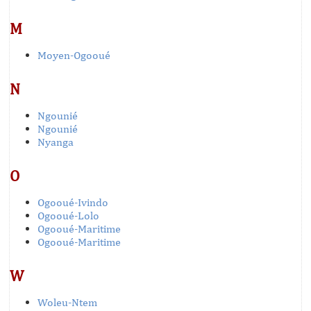
M
Moyen-Ogooué
N
Ngounié
Ngounié
Nyanga
O
Ogooué-Ivindo
Ogooué-Lolo
Ogooué-Maritime
Ogooué-Maritime
W
Woleu-Ntem