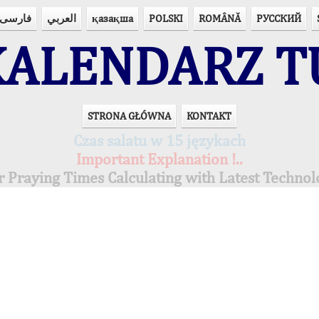
فارسی
العربي
қазақша
POLSKI
ROMÂNĂ
РУССКИЙ
ALENDARZ T
STRONA GŁÓWNA
KONTAKT
Czas salatu w 15 językach
Important Explanation !..
r Praying Times Calculating with Latest Technol