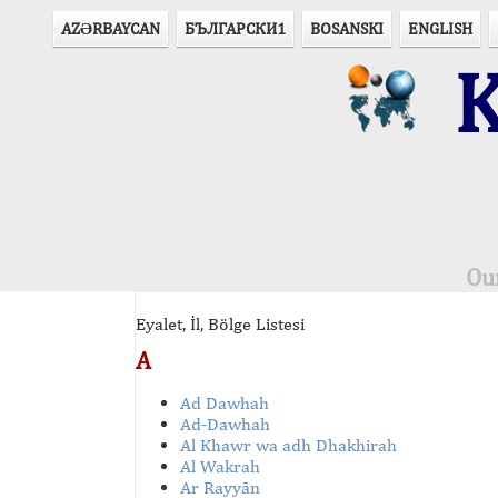
AZӘRBAYCAN
БЪЛГАРСКИ1
BOSANSKI
ENGLISH
K
Ou
Eyalet, İl, Bölge Listesi
A
Ad Dawhah
Ad-Dawhah
Al Khawr wa adh Dhakhirah
Al Wakrah
Ar Rayyān