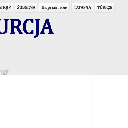
SHQIP
ЎЗБЕКЧА
Кыргыз тили
ТАТАРЧА
TÜRKÇE
URCJA
ogy