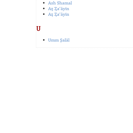
Ash Shamal
Az̧ Z̧a‘āyin
Az̧ Z̧a‘āyin
U
Umm Şalāl