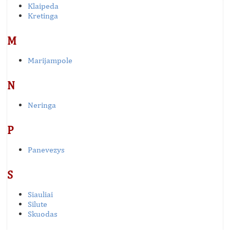
Klaipeda
Kretinga
M
Marijampole
N
Neringa
P
Panevezys
S
Siauliai
Silute
Skuodas