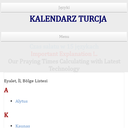
Języki
KALENDARZ TURCJA
Menu
Czas salatu w 15 językach
Important Explanation !..
Our Praying Times Calculating with Latest
Technology
Eyalet, İl, Bölge Listesi
A
Alytus
K
Kaunas