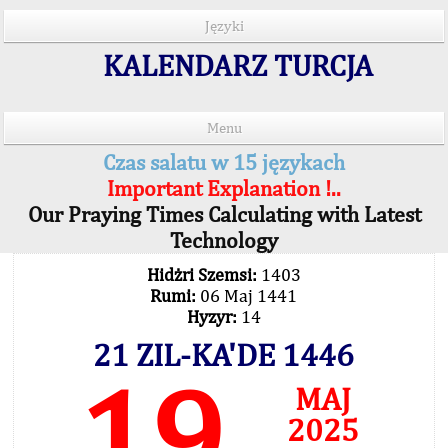
Języki
KALENDARZ TURCJA
Menu
Czas salatu w 15 językach
Important Explanation !..
Our Praying Times Calculating with Latest
Technology
Hidżri Szemsi:
1403
Rumi:
06 Maj 1441
Hyzyr:
14
21 ZIL-KA'DE 1446
19
MAJ
2025