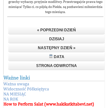
grzechy wybaczy, przyjmie modlitwy. Przestrzegajcie prawa tego
miesiąca! Tylko ci, co pójdą do Piekła, są pozbawieni miłosierdzia
tego miesiąca.
« POPRZEDNI DZIEŃ
DZISIAJ
NASTĘPNY DZIEŃ »
DATA
STRONA ODWROTNA
Ważne linki
Ważna uwaga
Widoczność Półksiężyca
NA MIESIĄC
NA ROK
How to Perform Salat (www.hakikatkitabevi.net)