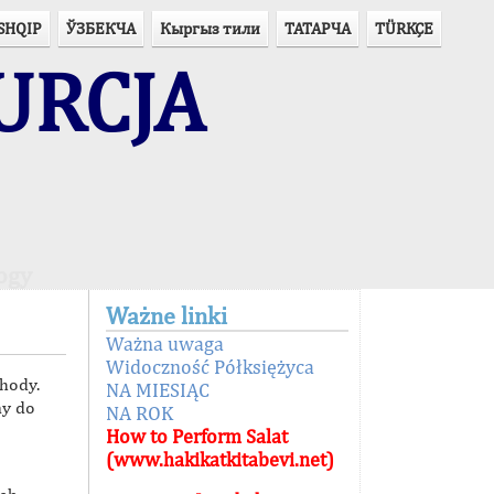
SHQIP
ЎЗБЕКЧА
Кыргыз тили
ТАТАРЧА
TÜRKÇE
URCJA
ogy
Ważne linki
Ważna uwaga
Widoczność Półksiężyca
chody.
NA MIESIĄC
ny do
NA ROK
How to Perform Salat
(www.hakikatkitabevi.net)