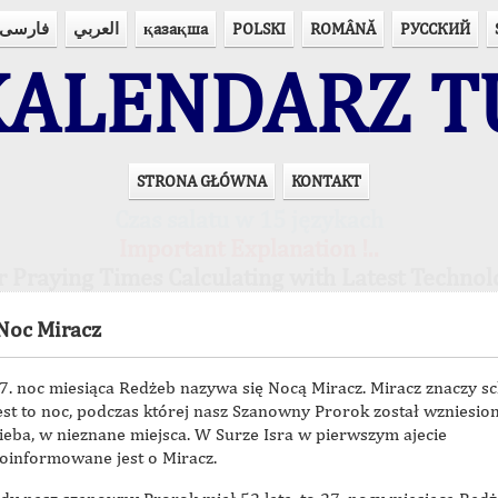
فارسی
العربي
қазақша
POLSKI
ROMÂNĂ
РУССКИЙ
ALENDARZ T
STRONA GŁÓWNA
KONTAKT
Czas salatu w 15 językach
Important Explanation !..
r Praying Times Calculating with Latest Technol
Noc Miracz
7. noc miesiąca Redżeb nazywa się Nocą Miracz. Miracz znaczy s
est to noc, podczas której nasz Szanowny Prorok został wzniesio
ieba, w nieznane miejsca. W Surze Isra w pierwszym ajecie
oinformowane jest o Miracz.