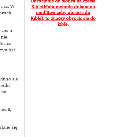
Obrocic sie do slonca na czasie
racz. W
Kıble(Mahometanin dokanano
modlitwa zeby obrocic do
porach
Kıble), to znaczy obrocic sie do
kıble.
 zaś u
 nie
Miracz
rzyniósł
winno się
odlić,
 na
azali,
skuje się