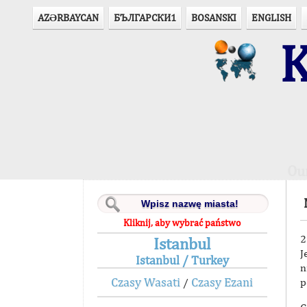
AZӘRBAYCAN
БЪЛГАРСКИ1
BOSANSKI
ENGLISH
K
Ou
Kliknij, aby wybrać państwo
2
Istanbul
J
Istanbul / Turkey
n
Czasy Wasati
Czasy Ezani
p
/