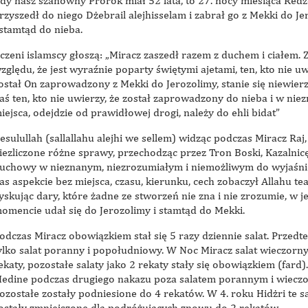
dy nasz szanowny Prorok miał 52 lata, to 27. nocy miesiąca Red
rzyszedł do niego Dżebrail alejhisselam i zabrał go z Mekki do J
 stamtąd do nieba.
czeni islamscy głoszą: „Miracz zaszedł razem z duchem i ciałem. 
zględu, że jest wyraźnie poparty świętymi ajetami, ten, kto nie uw
ostał On zaprowadzony z Mekki do Jerozolimy, stanie się niewier
aś ten, kto nie uwierzy, że został zaprowadzony do nieba i w nie
iejsca, odejdzie od prawidłowej drogi, należy do ehli bidat”
esulullah (sallallahu alejhi we sellem) widząc podczas Miracz Raj,
iezliczone różne sprawy, przechodząc przez Tron Boski, Kazalnicę
uchowy w nieznanym, niezrozumiałym i niemożliwym do wyjaśni
as aspekcie bez miejsca, czasu, kierunku, cech zobaczył Allahu tea
yskując dary, które żadne ze stworzeń nie zna i nie zrozumie, w 
omencie udał się do Jerozolimy i stamtąd do Mekki.
odczas Miracz obowiązkiem stał się 5 razy dziennie salat. Przedt
ylko salat poranny i popołudniowy. W Noc Miracz salat wieczorny
ekaty, pozostałe salaty jako 2 rekaty stały się obowiązkiem (fard)
edine podczas drugiego nakazu poza salatem porannym i wiecz
ozostałe zostały podniesione do 4 rekatów. W 4. roku Hidżri te s
ostały zmniejszone dla podróżujących znowu do 2 rekatów.