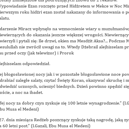
ypowiadanie Ezan rozczęto przed Hidżretem w Mekce w Noc Mi
ierwszym roku hidżri ezan został nakazany do informowania o 
alatu.
darzenie Miracz wpłynęło na wzmocnienie wiary u muzułmanów,
iewierzących do okazania jeszcze większej wrogości. Niewierzący
wierzyli i pytali się: Ile drzwi, okien ma Mesdżit Aksa?... Podczas 
esulullah nie zwrócił uwagi na to. Wtedy Dżebrail alejhisselam p
u przed oczy (jak telewizor) i Prorok
lejhisselam odpowiedział.
ej błogosławionej nocy jak i w pozostałe błogosławione noce po
drabiać zaległe salaty, czytać Święty Koran, okazywać skruchę i m
dwiedzić uczonych, ucieszyć biednych. Dzień powinno spędzić się
oście, a noc na ibadet.
Tej nocy za dobry czyn zyskuje się 100 letnie wynagrodzenie.” (I.G
bu Musa el Medeni)
27. dnia miesiąca Redżeb poszczący zyskuje taką nagrodę, jaką zy
a 60 letni post.” (I.Gazali, Ebu Musa el Medeni)