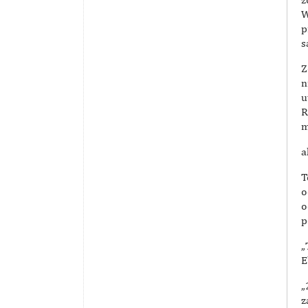
W
p
s
Z
n
u
R
m
a
T
o
o
p
„
E
„
z