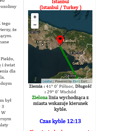
żeb
Istanbul
erozolimy
(Istanbul / Turkey )
+
Z tego
−
ierzy, że
zącym.
znane
 Piekło,
 i świat
enia dla
la.
Leaflet
| Powered by
Esri
|
Earthstar Geographics
jednym
Ziemia :
41° 0' Północ,
Długość
:
29° 0' Wschód
Zielona
linia wychodząca z
em był
miasta wskazuje kierunek
 3
kyble.
. W
ornym
Czas kyble 12:13
alaty