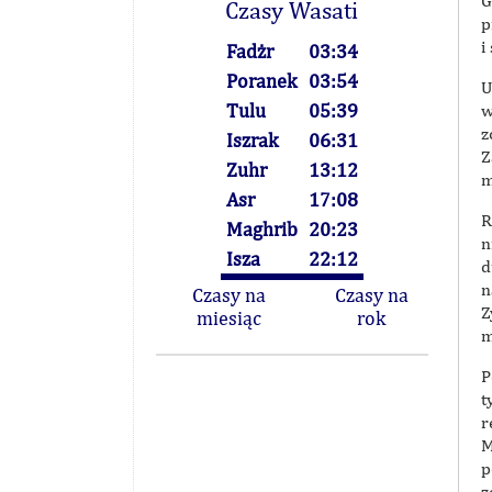
G
Czasy Wasati
p
i
Fadżr
03:34
Poranek
03:54
U
Tulu
05:39
w
z
Iszrak
06:31
Z
Zuhr
13:12
m
Asr
17:08
R
Maghrib
20:23
n
Isza
22:12
d
n
Czasy na
Czasy na
Z
miesiąc
rok
m
P
t
r
M
p
z