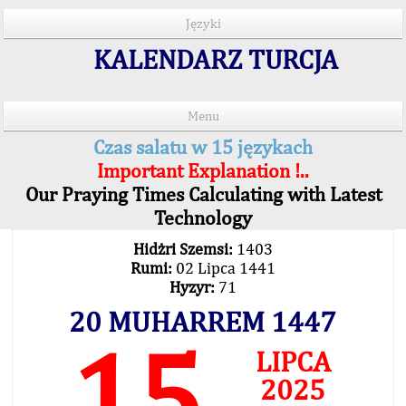
Języki
KALENDARZ TURCJA
Menu
Czas salatu w 15 językach
Important Explanation !..
Our Praying Times Calculating with Latest
Technology
Hidżri Szemsi:
1403
Rumi:
02 Lipca 1441
Hyzyr:
71
20 MUHARREM 1447
15
LIPCA
2025