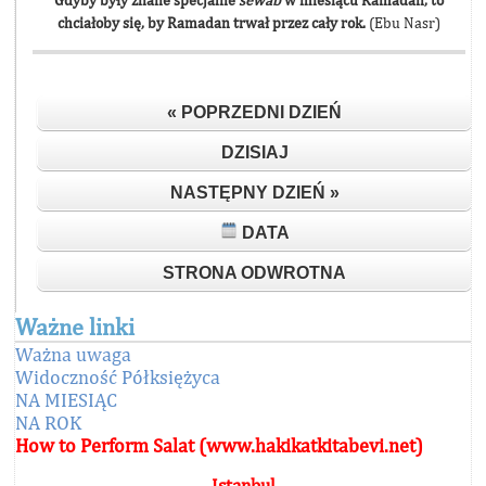
Gdyby były znane specjalne
sewab
w miesiącu Ramadan, to
chciałoby się, by Ramadan trwał przez cały rok.
(Ebu Nasr)
« POPRZEDNI DZIEŃ
DZISIAJ
NASTĘPNY DZIEŃ »
DATA
STRONA ODWROTNA
Ważne linki
Ważna uwaga
Widoczność Półksiężyca
NA MIESIĄC
NA ROK
How to Perform Salat (www.hakikatkitabevi.net)
Istanbul