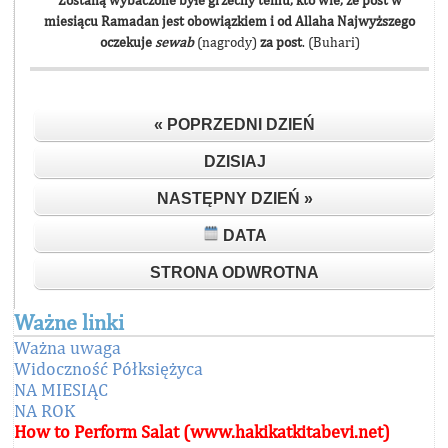
Zostaną wybaczone byłe grzechy temu, kto wie, że post w
miesiącu Ramadan jest obowiązkiem i od Allaha Najwyższego
oczekuje
sewab
(nagrody)
za post
. (Buhari)
« POPRZEDNI DZIEŃ
DZISIAJ
NASTĘPNY DZIEŃ »
DATA
STRONA ODWROTNA
Ważne linki
Ważna uwaga
Widoczność Półksiężyca
NA MIESIĄC
NA ROK
How to Perform Salat (www.hakikatkitabevi.net)