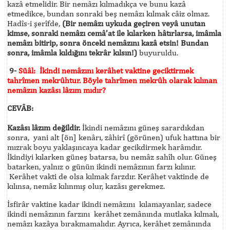
kazâ etmelidir. Bir nemâzı kılmadıkça ve bunu kazâ
etmedikce, bundan sonraki beş nemâzı kılmak câiz olmaz.
Hadîs-i şerîfde,
(Bir nemâzı uykuda geçiren veyâ unutan
kimse, sonraki nemâzı cemâ’at ile kılarken hâtırlarsa, imâmla
nemâzı bitirip, sonra önceki nemâzını kazâ etsin! Bundan
sonra, imâmla kıldığını tekrâr kılsın!)
buyuruldu.
9-
Süâl:
İkindi nemâzını kerâhet vaktine geciktirmek
tahrîmen mekrûhtur. Böyle tahrîmen mekrûh olarak kılınan
nemâzın kazâsı lâzım mıdır?
CEVÂB:
Kazâsı lâzım değildir.
İkindi nemâzını güneş sarardıkdan
sonra, yani alt [ön] kenârı, zâhirî (görünen) ufuk hattına bir
mızrak boyu yaklaşıncaya kadar gecikdirmek harâmdır.
İkindiyi kılarken güneş batarsa, bu nemâz sahîh olur. Güneş
batarken, yalnız o günün ikindi nemâzının farzı kılınır.
Kerâhet vakti de olsa kılmak farzdır. Kerâhet vaktinde de
kılınsa, nemâz kılınmış olur, kazâsı gerekmez.
İsfirâr vaktine kadar ikindi nemâzını kılamayanlar, sadece
ikindi nemâzının farzını kerâhet zemânında mutlaka kılmalı,
nemâzı kazâya bırakmamalıdır. Ayrıca, kerâhet zemânında