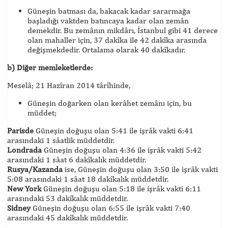
Güneşin batması da, bakacak kadar sararmağa
başladığı vaktden batıncaya kadar olan zemân
demekdir. Bu zemânın mikdârı, İstanbul gibi 41 derece
olan mahaller için, 37 dakîka ile 42 dakîka arasında
değişmekdedir. Ortalama olarak 40 dakîkadır.
b)
Diğer memleketlerde:
Meselâ; 21 Hazîran 2014 târîhinde,
Güneşin doğarken olan kerâhet zemânı için, bu
müddet;
Parisde
Güneşin doğuşu olan 5:41 ile işrâk vakti 6:41
arasındaki 1 sâatlik müddetdir.
Londrada
Güneşin doğuşu olan 4:36 ile işrâk vakti 5:42
arasındaki 1 sâat 6 dakîkalık müddetdir.
Rusya/Kazanda
ise, Güneşin doğuşu olan 3:50 ile işrâk vakti
5:08 arasındaki 1 sâat 18 dakîkalık müddetdir.
New York
Güneşin doğuşu olan 5:18 ile işrâk vakti 6:11
arasındaki 53 dakîkalık müddetdir.
Sidney
Güneşin doğuşu olan 6:55 ile işrâk vakti 7:40
arasındaki 45 dakîkalık müddetdir.