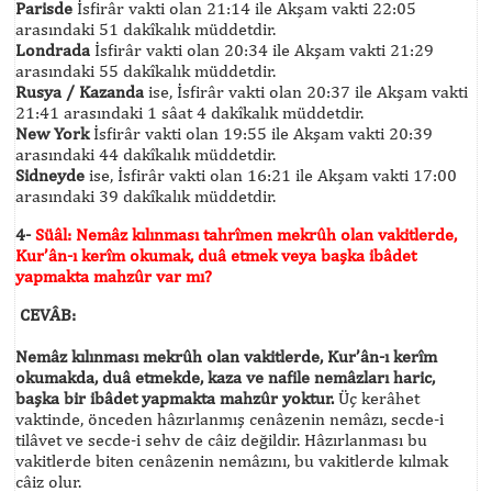
Parisde
İsfirâr vakti olan 21:14 ile Akşam vakti 22:05
arasındaki 51 dakîkalık müddetdir.
Londrada
İsfirâr vakti olan 20:34 ile Akşam vakti 21:29
arasındaki 55 dakîkalık müddetdir.
Rusya / Kazanda
ise, İsfirâr vakti olan 20:37 ile Akşam vakti
21:41 arasındaki 1 sâat 4 dakîkalık müddetdir.
New York
İsfirâr vakti olan 19:55 ile Akşam vakti 20:39
arasındaki 44 dakîkalık müddetdir.
Sidneyde
ise, İsfirâr vakti olan 16:21 ile Akşam vakti 17:00
arasındaki 39 dakîkalık müddetdir.
4-
Süâl: Nemâz kılınması tahrîmen mekrûh olan vakitlerde,
Kur’ân-ı kerîm okumak, duâ etmek veya başka ibâdet
yapmakta mahzûr var mı?
CEVÂB:
Nemâz kılınması mekrûh olan vakitlerde, Kur’ân-ı kerîm
okumakda, duâ etmekde, kaza
ve nafile nemâzları haric,
başka bir ibâdet yapmakta mahzûr yoktur.
Üç kerâhet
vaktinde, önceden hâzırlanmış cenâzenin nemâzı, secde-i
tilâvet ve secde-i sehv de câiz değildir. Hâzırlanması bu
vakitlerde biten cenâzenin nemâzını, bu vakitlerde kılmak
câiz olur.