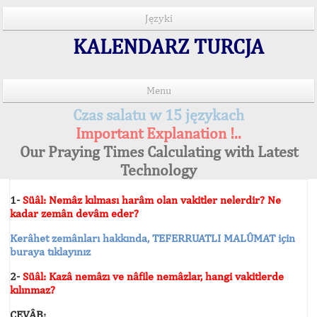
Języki
KALENDARZ TURCJA
Menu
Czas salatu w 15 językach
Important Explanation !..
Our Praying Times Calculating with Latest
Technology
1-
Süâl: Nemâz kılması harâm olan vakitler nelerdir? Ne
kadar zemân devâm eder?
Kerâhet zemânları hakkında, TEFERRUATLI MALÛMAT için
buraya tıklayınız
2-
Süâl: Kazâ nemâzı ve nâfile nemâzlar, hangi vakitlerde
kılınmaz?
CEVÂB: