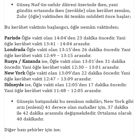
Güneş Nısf-ün-nehâr dâiresi üzerinde iken, yani
gündüz ortasında iken (zevâlde) olan kerâhet zemânı,
Zuhr (öğle) vaktinden iki temkin müddeti önce başlar;
Bu kerâhet vaktinin başlangıcı, öğle nemâzı vaktinden;
Parisde
Öğle vakti olan 14:04’den 23 dakîka öncedir. Yani
öğle kerâhet vakti 13:41 - 14:04 arasıdır.
Londrada
Öğle vakti olan 13:15’den 26 dakîka öncedir. Yani
öğle kerâhet vakti 12:49 – 13:15 arasıdır.
Rusya / Kazanda
ise, Öğle vakti olan 13:01’den 31 dakîka
öncedir. Yani öğle kerâhet vakti 12:30 – 13:01 arasıdır.
New York
Öğle vakti olan 13:09’dan 22 dakîka öncedir. Yani
öğle kerâhet vakti 12:47 – 13:09 arasıdır.
Sidneyde
ise, Öğle vakti olan 12:05’den 17 dakîka öncedir.
Yani öğle kerâhet vakti 11:48 – 12:05 arasıdır.
Güneşin batışındaki bu zemânın mikdârı, New York gibi
arzı (enlemi) 41 derece olan mahaller için, 37 dakîka
ile 42 dakîka arasında değişmekdedir. Ortalama olarak
40 dakîkadır.
Diğer bazı şehirler için ise;