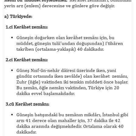
yerin arz (enlem) derecesine ve günlere göre değişir.
a)
Türkiyede:
1.ci Kerâhet zemânı:
Güneşin doğarken olan kerâhet zemânı için, bu
müddet, güneşin tulû’undan doğuşundan) i’tibâren
takrîben (ortalama-yaklaşık) 40 dakîkadır.
2.ci Kerâhet zemânı:
Güneş Nısf-ün-nehâr dâiresi üzerinde iken, yani
gündüz ortasında iken zevâlde) olan kerâhet zemânı,
Zuhr (öğle) vaktinden iki temkin müddeti önce başlar.
Bu zemân, öğle nemâzı vaktinden, Türkiye için 20
dakîka evvel başlamakdadır.
3.cü Kerâhet zemânı:
Güneşin batışındaki bu zemânın mikdârı, İstanbul gibi
arzı 41 derece olan mahaller için, 37 dakîka ile 42
dakîka arasında değişmekdedir. Ortalama olarak 40
dakîkadır.