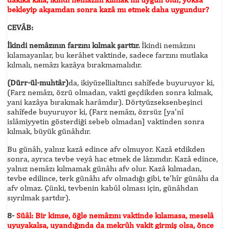
bekleyip akşamdan sonra kazâ mı etmek daha uygundur?
CEVÂB:
İkindi nemâzının farzını kılmak şarttır.
İkindi nemâzını
kılamayanlar, bu kerâhet vaktinde, sadece farzını mutlaka
kılmalı, nemâzı kazâya bırakmamalıdır.
(Dürr-ül-muhtâr)
da, ikiyüzellialtıncı sahîfede buyuruyor ki,
(Farz nemâzı, özrü olmadan, vakti geçdikden sonra kılmak,
yani kazâya bırakmak harâmdır). Dörtyüzseksenbeşinci
sahîfede buyuruyor ki, (Farz nemâzı, özrsüz [ya’nî
islâmiyyetin gösterdiği sebeb olmadan] vaktinden sonra
kılmak, büyük günâhdır.
Bu günâh, yalnız kazâ edince afv olmuyor. Kazâ etdikden
sonra, ayrıca tevbe veyâ hac etmek de lâzımdır. Kazâ edince,
yalnız nemâzı kılmamak günâhı afv olur. Kazâ kılmadan,
tevbe edilince, terk günâhı afv olmadığı gibi, te’hîr günâhı da
afv olmaz. Çünki, tevbenin kabûl olması için, günâhdan
sıyrılmak şartdır).
8-
Süâl:
Bir kimse, öğle nemâzını vaktinde kılamasa, meselâ
uyuyakalsa, uyandığında da mekrûh vakit girmiş olsa, önce