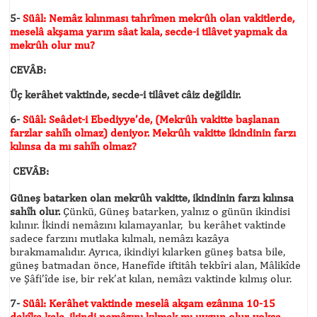
5-
Süâl: Nemâz kılınması tahrîmen mekrûh olan vakitlerde,
meselâ akşama yarım sâat kala, secde-i tilâvet yapmak da
mekrûh olur mu?
CEVÂB:
Üç kerâhet vaktinde, secde-i tilâvet câiz değildir.
6-
Süâl: Seâdet-i Ebediyye’de, (Mekrûh vakitte başlanan
farzlar sahîh olmaz) deniyor. Mekrûh vakitte ikindinin farzı
kılınsa da mı sahîh olmaz?
CEVÂB:
Güneş batarken olan mekrûh vakitte, ikindinin farzı kılınsa
sahîh olur.
Çünkü, Güneş batarken, yalnız o günün ikindisi
kılınır. İkindi nemâzını kılamayanlar, bu kerâhet vaktinde
sadece farzını mutlaka kılmalı, nemâzı kazâya
bırakmamalıdır. Ayrıca, ikindiyi kılarken güneş batsa bile,
güneş batmadan önce, Hanefîde iftitâh tekbîri alan, Mâlikîde
ve Şâfi’îde ise, bir rek’at kılan, nemâzı vaktinde kılmış olur.
7-
Süâl:
Kerâhet vaktinde meselâ akşam ezânına 10-15
dakîka kala, ikindi nemâzını kılmak mı uygun olur, yoksa