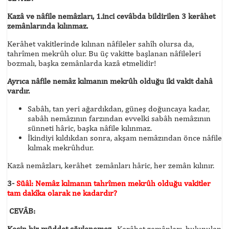
Kazâ ve nâfile nemâzları, 1.inci cevâbda bildirilen 3 kerâhet
zemânlarında kılınmaz.
Kerâhet vakitlerinde kılınan nâfileler sahîh olursa da,
tahrîmen mekrûh olur. Bu üç vakitte başlanan nâfileleri
bozmalı, başka zemânlarda kazâ etmelidir!
Ayrıca nâfile nemâz kılmanın mekrûh olduğu iki vakit dahâ
vardır.
Sabâh, tan yeri ağardıkdan, güneş doğuncaya kadar,
sabâh nemâzının farzından evvelki sabâh nemâzının
sünneti hâric, başka nâfile kılınmaz.
İkindiyi kıldıkdan sonra, akşam nemâzından önce nâfile
kılmak mekrûhdur.
Kazâ nemâzları, kerâhet zemânları hâric, her zemân kılınır.
3-
Süâl: Nemâz kılmanın tahrîmen mekrûh olduğu vakitler
tam dakîka olarak ne kadardır?
CEVÂB:
Kesin bir müddet söylenemez.
Kerâhet zemânları, bulunulan