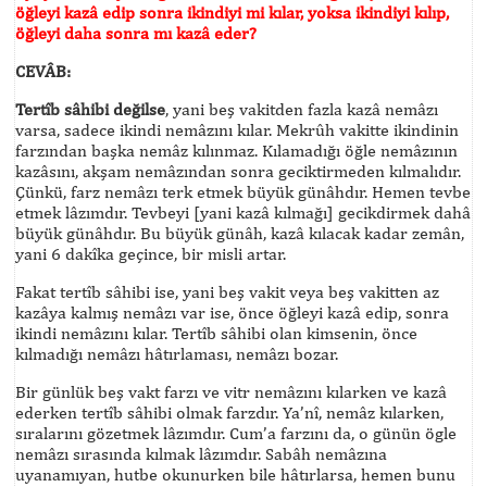
öğleyi kazâ edip sonra ikindiyi mi kılar, yoksa ikindiyi kılıp,
öğleyi daha sonra mı kazâ eder?
CEVÂB:
Tertîb sâhibi değilse
, yani beş vakitden fazla kazâ nemâzı
varsa, sadece ikindi nemâzını kılar. Mekrûh vakitte ikindinin
farzından başka nemâz kılınmaz. Kılamadığı öğle nemâzının
kazâsını, akşam nemâzından sonra geciktirmeden kılmalıdır.
Çünkü, farz nemâzı terk etmek büyük günâhdır. Hemen tevbe
etmek lâzımdır. Tevbeyi [yani kazâ kılmağı] gecikdirmek dahâ
büyük günâhdır. Bu büyük günâh, kazâ kılacak kadar zemân,
yani 6 dakîka geçince, bir misli artar.
Fakat tertîb sâhibi ise, yani beş vakit veya beş vakitten az
kazâya kalmış nemâzı var ise, önce öğleyi kazâ edip, sonra
ikindi nemâzını kılar. Tertîb sâhibi olan kimsenin, önce
kılmadığı nemâzı hâtırlaması, nemâzı bozar.
Bir günlük beş vakt farzı ve vitr nemâzını kılarken ve kazâ
ederken tertîb sâhibi olmak farzdır. Ya’nî, nemâz kılarken,
sıralarını gözetmek lâzımdır. Cum’a farzını da, o günün ögle
nemâzı sırasında kılmak lâzımdır. Sabâh nemâzına
uyanamıyan, hutbe okunurken bile hâtırlarsa, hemen bunu