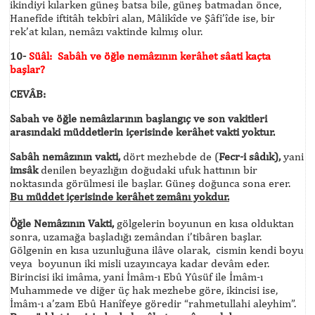
ikindiyi kılarken güneş batsa bile, güneş batmadan önce,
Hanefîde iftitâh tekbîri alan, Mâlikîde ve Şâfi’îde ise, bir
rek’at kılan, nemâzı vaktinde kılmış olur.
10-
Süâl:
Sabâh ve öğle nemâzının kerâhet sâati kaçta
başlar?
CEVÂB:
Sabah ve öğle nemâzlarının başlangıç ve son vakitleri
arasındaki müddetlerin içerisinde kerâhet vakti yoktur.
Sabâh nemâzının vakti,
dört mezhebde de (
Fecr-i sâdık),
yani
imsâk
denilen beyazlığın doğudaki ufuk hattının bir
noktasında görülmesi ile başlar. Güneş doğunca sona erer.
Bu müddet içerisinde kerâhet zemânı yokdur.
Öğle Nemâzının Vakti,
gölgelerin boyunun en kısa olduktan
sonra, uzamağa başladığı zemândan i’tibâren başlar.
Gölgenin en kısa uzunluğuna ilâve olarak, cismin kendi boyu
veya boyunun iki misli uzayıncaya kadar devâm eder.
Birincisi iki imâma, yani İmâm-ı Ebû Yûsüf ile İmâm-ı
Muhammede ve diğer üç hak mezhebe göre, ikincisi ise,
İmâm-ı a’zam Ebû Hanîfeye göredir “rahmetullahi aleyhim”.