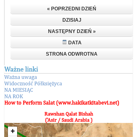
« POPRZEDNI DZIEŃ
DZISIAJ
NASTĘPNY DZIEŃ »
DATA
STRONA ODWROTNA
Ważne linki
Ważna uwaga
Widoczność Półksiężyca
NA MIESIĄC
NA ROK
How to Perform Salat (www.hakikatkitabevi.net)
Rawshan Qalat Bishah
('Asir / Saudi Arabia )
+