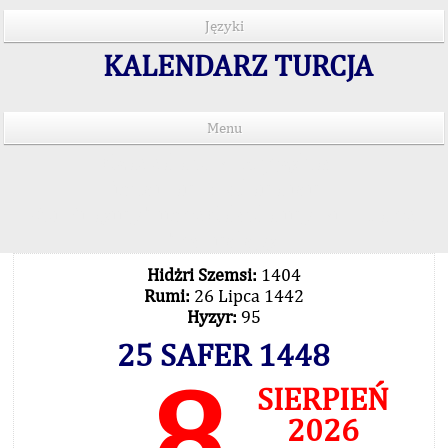
Języki
KALENDARZ TURCJA
Menu
Czas salatu w 15 językach
Important Explanation !..
Our Praying Times Calculating with Latest
Technology
Hidżri Szemsi:
1404
Rumi:
26 Lipca 1442
Hyzyr:
95
25 SAFER 1448
8
SIERPIEŃ
2026