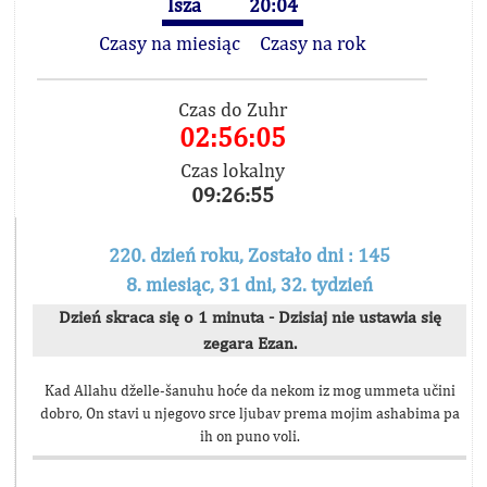
Isza
20:04
Czasy na miesiąc
Czasy na rok
Czas do Zuhr
02:56:05
Czas lokalny
09:26:55
220. dzień roku, Zostało dni : 145
8. miesiąc, 31 dni, 32. tydzień
Dzień skraca się o 1 minuta - Dzisiaj nie ustawia się
zegara Ezan.
Kad Allahu dželle-šanuhu hoće da nekom iz mog ummeta učini
dobro, On stavi u njegovo srce ljubav prema mojim ashabima pa
ih on puno voli.